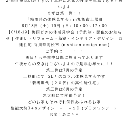
24時間換気のみですので単純にお家の性能を体感できると思
います
まずは第一弾！！
「梅雨時の体感見学会」in丸亀市土器町
6月18日（土）19日（日）10：00～17：00
【6/18-19】梅雨どきの体感見学会（予約制）開催のお知ら
せ | 住まい・リフォーム・新築・インテリア・デザイン｜西
建住宅 香川県高松市 (nishiken-design.com)
ご予約は ↑ ↑ ↑
両日とも午前中は既に埋まっております
午後からの空きはございますので是非お早めに！！
第二弾は7月の予定
上林町にてTSEとのコラボ体感見学会です
「若者世代（２０代）の高性能住宅」
第三弾は8月の予定
木太町にて開催予定！
どのお家もそれぞれ個性あふれるお家
性能大前提̟＋αデザイン ＝ ＋１D（プラスワンデー）
お楽しみに＾＾