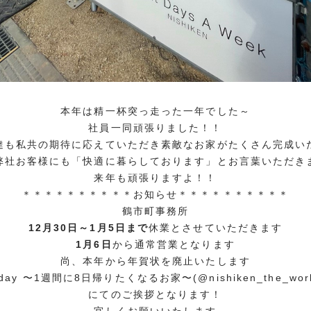
本年は精一杯突っ走った一年でした～
社員一同頑張りました！！
達も私共の期待に応えていただき素敵なお家がたくさん完成い
弊社お客様にも「快適に暮らしております」とお言葉いただき
来年も頑張りますよ！！
＊＊＊＊＊＊＊＊＊＊お知らせ＊＊＊＊＊＊＊＊＊＊
鶴市町事務所
12月30日～1月5日まで
休業とさせていただきます
1月6日
から通常営業となります
尚、本年から年賀状を廃止いたします
day 〜1週間に8日帰りたくなるお家〜(@nishiken_the_work
にてのご挨拶となります！
宜しくお願いいたします