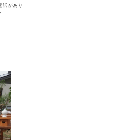
電話があり
＾