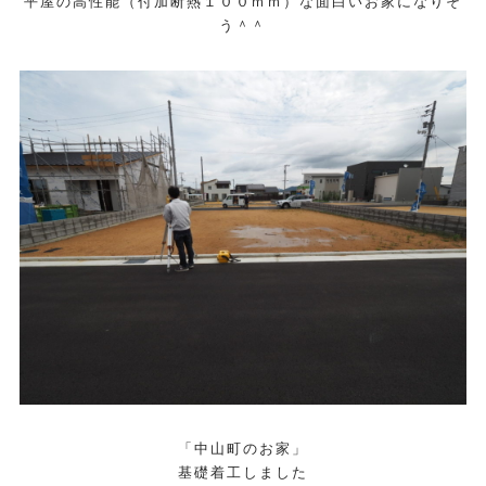
平屋の高性能（付加断熱１００ｍｍ）な面白いお家になりそ
う＾＾
「中山町のお家」
基礎着工しました