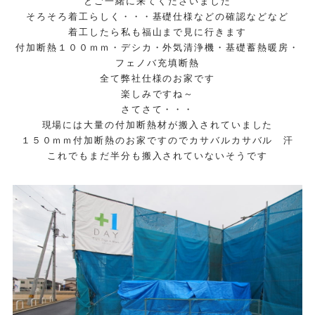
とご一緒に来てくださいました
そろそろ着工らしく・・・基礎仕様などの確認などなど
着工したら私も福山まで見に行きます
付加断熱１００ｍｍ・デシカ・外気清浄機・基礎蓄熱暖房・
フェノバ充填断熱
全て弊社仕様のお家です
楽しみですね～
さてさて・・・
現場には大量の付加断熱材が搬入されていました
１５０ｍｍ付加断熱のお家ですのでカサバルカサバル 汗
これでもまだ半分も搬入されていないそうです