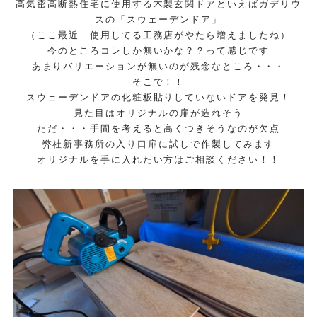
高気密高断熱住宅に使用する木製玄関ドアといえばガデリウ
スの「スウェーデンドア」
（ここ最近 使用してる工務店がやたら増えましたね）
今のところコレしか無いかな？？って感じです
あまりバリエーションが無いのが残念なところ・・・
そこで！！
スウェーデンドアの化粧板貼りしていないドアを発見！
見た目はオリジナルの扉が造れそう
ただ・・・手間を考えると高くつきそうなのが欠点
弊社新事務所の入り口扉に試しで作製してみます
オリジナルを手に入れたい方はご相談ください！！