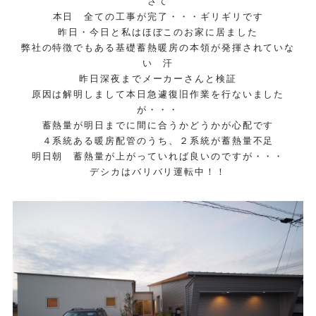
さて
本日 全ての工事が完了・・・ギリギリです
昨日・今日と私はほぼこのお家に居ました
弊社の特徴でもある基礎蓄熱暖房の本領が発揮されていな
い 汗
昨日深夜までメーカーさんと検証
原因は解明しまして本日急遽復旧作業を行ないました
が・・・
蓄熱量が明日までに間に合うかどうかが心配です
４系統ある暖房配管のうち、２系統が蓄熱量不足
明日朝 蓄熱量が上がっていれば良いのですが・・・
デシカはバリバリ運転中！！